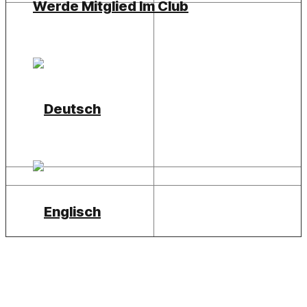
Werde Mitglied Im Club
Mögliche Werte:
appDirect
: Startet eine
Business-App, wobei
value
der App-Name ist.
<Aktion>
apptest
: Startet ein OPA5-
Test-Szenario einer Business-
App, wobei
value
der App-
Name ist.
<value>
Der Wert für die Aktion.
URL-Argumente, die an die
<Parameter>=<Wert>
App oder den Test
übergeben werden.
Beispiele
Starten einer Business-App