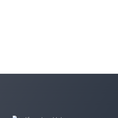
Application Builder
Test Engineer
MAKERS CHOICE 26-07
Greif über UTCP auf Simplifier zu
Previous
Mobile Aktionen
Next
Offline-Nutzung