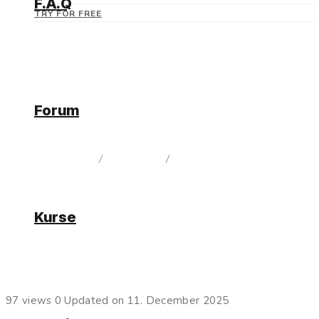
F.A.Q
TRY FOR FREE
Forum
Aktueller Release
home
/
Dokumentation
/
Aktueller Release
Kurse
App-Links / Deep-Links
97 views
0
Updated on 11. December 2025